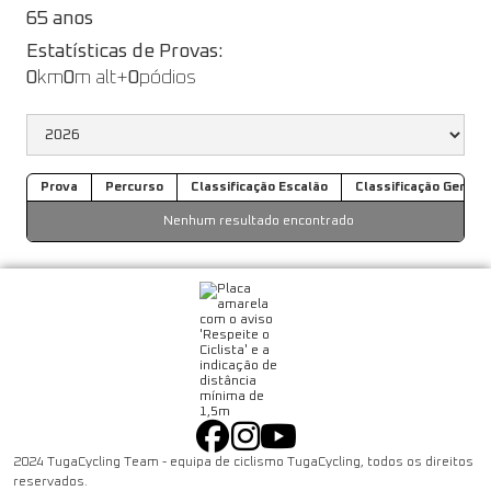
65 anos
Estatísticas de Provas:
0
km
0
m alt+
0
pódios
Prova
Percurso
Classificação Escalão
Classificação Geral
Nenhum resultado encontrado
2024 TugaCycling Team - equipa de ciclismo TugaCycling, todos os direitos
reservados.