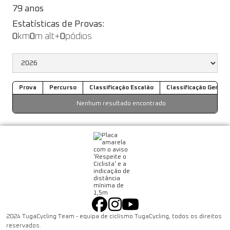
79 anos
Estatísticas de Provas:
0
km
0
m alt+
0
pódios
Prova
Percurso
Classificação Escalão
Classificação Geral
Nenhum resultado encontrado
2024 TugaCycling Team - equipa de ciclismo TugaCycling, todos os direitos
reservados.