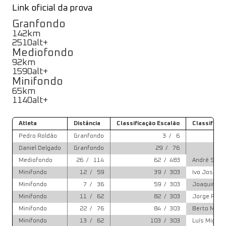
Link oficial da prova
Granfondo
142
km
2510
alt+
Mediofondo
92
km
1590
alt+
Minifondo
65
km
1140
alt+
Atleta
Distância
Classificação Escalão
Classificaç
Pedro Roldão
Granfondo
3
/
6
8
Daniel Delgado
Granfondo
29
/
76
10
Mediofondo
26
/
114
62
/
483
André Sant
Minifondo
12
/
59
39
/
303
Ivo Jose Al
Minifondo
7
/
36
59
/
303
Joaquim Za
Minifondo
11
/
62
82
/
303
Jorge Rama
Minifondo
22
/
76
84
/
303
Berto Marti
Minifondo
13
/
62
103
/
303
Luís Miguel