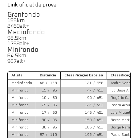
Link oficial da prova
Granfondo
155
km
2460
alt+
Mediofondo
98.5
km
1758
alt+
Minifondo
64.5
km
987
alt+
Atleta
Distância
Classificação Escalão
Classificação G
Mediofondo
48
/
138
121
/
558
André Santos
Minifondo
15
/
96
47
/
451
Ivo Jose Alves
Minifondo
10
/
50
90
/
451
Rogério Canto
Minifondo
29
/
96
144
/
451
Pedro Araújo
Minifondo
17
/
50
145
/
451
Luís Miguel Sa
Minifondo
30
/
96
150
/
451
Berto Martins
Minifondo
38
/
96
186
/
451
Jorge Ramalho
Minifondo
57
/
119
192
/
451
Paulo Santos