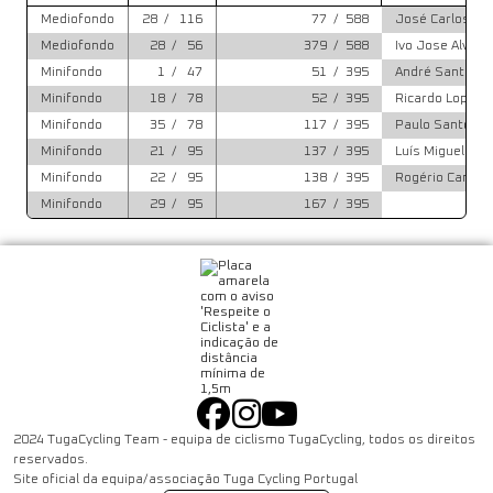
Mediofondo
28
/
116
77
/
588
José Carlos Al
Mediofondo
28
/
56
379
/
588
Ivo Jose Alves
Minifondo
1
/
47
51
/
395
André Santos
Minifondo
18
/
78
52
/
395
Ricardo Lopes
Minifondo
35
/
78
117
/
395
Paulo Santos
Minifondo
21
/
95
137
/
395
Luís Miguel Sa
Minifondo
22
/
95
138
/
395
Rogério Canto
Minifondo
29
/
95
167
/
395
2024 TugaCycling Team - equipa de ciclismo TugaCycling, todos os direitos
reservados.
Site oficial da equipa/associação Tuga Cycling Portugal