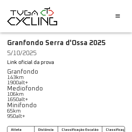
Granfondo Serra d'Ossa 2025
5/10/2025
Link oficial da prova
Granfondo
143
km
1900
alt+
Mediofondo
106
km
1650
alt+
Minifondo
65
km
950
alt+
Atleta
Distância
Classificação Escalão
Classificação G